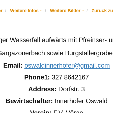
r
Weitere Infos
Weitere Bilder
Zurück zu
r Wasserfall aufwärts mit Pfreinser- 
Gargazonerbach sowie Burgstallergrabe
Email:
oswaldinnerhofer@gmail.com
Phone1:
327 8642167
Address:
Dorfstr. 3
Bewirtschafter:
Innerhofer Oswald
Verein:
F.V. Vöran