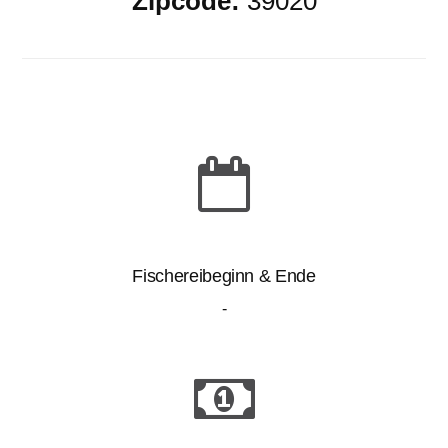
Zipcode:
39020
Fischereibeginn & Ende
-