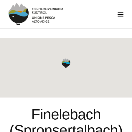
Finelebach
(Spronsertalbach)