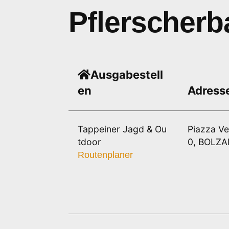
Pflerscherb
Ausgabestell
en
Adress
Tappeiner Jagd & Ou
Piazza Ve
tdoor
0, BOLZ
Routenplaner