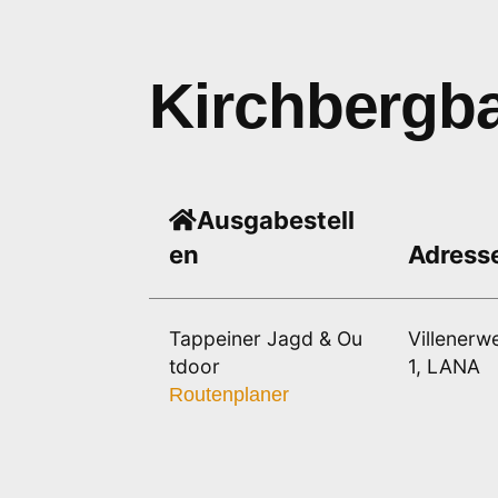
Kirchbergb
Ausgabestell
en
Adress
Tappeiner Jagd & Ou
Villenerw
tdoor
1, LANA
Routenplaner