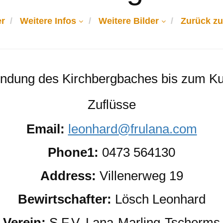
r
Weitere Infos
Weitere Bilder
Zurück zu
ndung des Kirchbergbaches bis zum K
Zuflüsse
Email:
leonhard@frulana.com
Phone1:
0473 564130
Address:
Villenerweg 19
Bewirtschafter:
Lösch Leonhard
Verein:
S.F.V. Lana-Marling-Tscherms