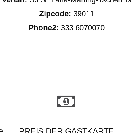
Zipcode:
39011
Phone2:
333 6070070
e
PREIS DER GASTKARTE