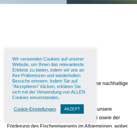
Über uns
Wir verwenden Cookies auf unserer
Website, um Ihnen das relevanteste
Erlebnis zu bieten, indem wir uns an
Ihre Präferenzen und wiederholten
Besuche erinnern. Indem Sie auf
Der Fischereiverband Südtirol steht für eine nachhaltige
"Akzeptieren" klicken, erklären Sie
Angelfischerei, die auf den Erhalt und die
sich mit der Verwendung von ALLEN
Cookies einverstanden.
Wiederherstellung ökologisch intakter
Gewässerlebensräume baut. Wir beraten unsere
Cookie-Einstellungen
AKZEPT
Mitglieder in allen Belangen der Fischerei sowie der
Förderung des Fischereiwesens im Allgemeinen, wobei
die respektvolle und nachhaltige Nutzung der