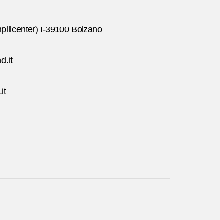
pillcenter) I-39100 Bolzano
d.it
it