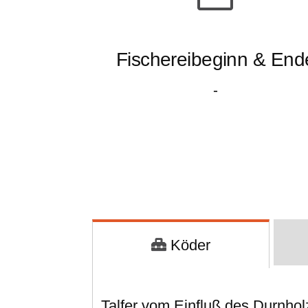
Fischereibeginn & End
-
Köder
Talfer vom Einfluß des Durnho