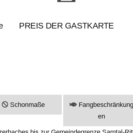
e
PREIS DER GASTKARTE
Schonmaße
Fangbeschränkun
en
lzerbaches bis zur Gemeindegrenze Sarntal-Ri