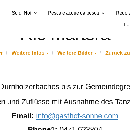
Su di Noi
Pesca e acque da pesca
Regola
La 
Rio Martora
r
Weitere Infos
Weitere Bilder
Zurück zu
 Durnholzerbaches bis zur Gemeindegre
en und Zuflüsse mit Ausnahme des Tan
Email:
info@gasthof-sonne.com
Phone1:
0471 623804