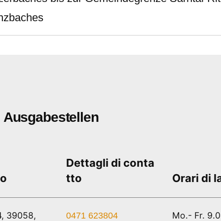
anzbaches
Ausgabestellen
Dettagli di conta
zo
tto
Orari di 
4, 39058,
Mo.- Fr. 9.
0471 623804