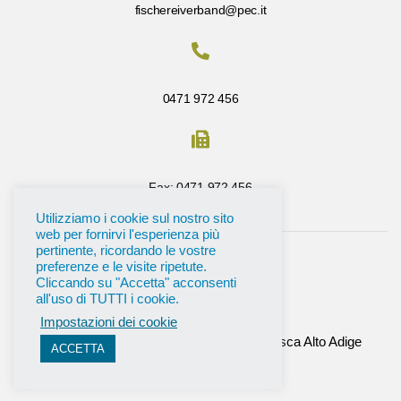
fischereiverband@pec.it
0471 972 456
Fax: 0471 972 456
Utilizziamo i cookie sul nostro sito
web per fornirvi l'esperienza più
pertinente, ricordando le vostre
preferenze e le visite ripetute.
Cliccando su "Accetta" acconsenti
all'uso di TUTTI i cookie.
Impostazioni dei cookie
©
2026
Tutti i diritti riservati All’ Unione Pesca Alto Adige
ACCETTA