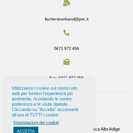
fischereiverband@pec.it
0471 972 456
Fax: 0471 972 456
Utilizziamo i cookie sul nostro sito
web per fornirvi l'esperienza più
pertinente, ricordando le vostre
preferenze e le visite ripetute.
Cliccando su "Accetta" acconsenti
all'uso di TUTTI i cookie.
Impostazioni dei cookie
©
2026
Tutti i diritti riservati All’ Unione Pesca Alto Adige
ACCETTA